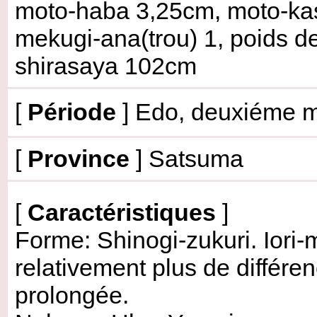
moto-haba 3,25cm, moto-kas
mekugi-ana(trou) 1, poids 
shirasaya 102cm
[
Période
] Edo, deuxiéme mo
[
Province
] Satsuma
[
Caractéristiques
]
Forme: Shinogi-zukuri. Iori-
relativement plus de différe
prolongée.