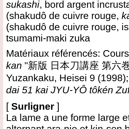
sukashi
, bord argent incrust
(shakudô de cuivre rouge,
k
(shakudô de cuivre rouge, ish
tsumami-maki zuka
Matériaux référencés: Cours
kan
"新版 日本刀講座 第六巻" véri
Yuzankaku, Heisei 9 (1998);
dai 51 kai JYU-YÔ tôkén Zu
[
Surligner
]
La lame a une forme large et
alternant ara-nie et kin-sen