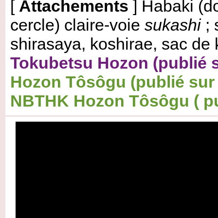
[
Attachements
] Habaki (do
cercle) claire-voie
sukashi
; 
shirasaya, koshirae, sac de 
Tokubetsu Hozon (publié su
Hozon Tôsôgu (publié sur 1
NBTHK Hozon Tôsôgu
( p