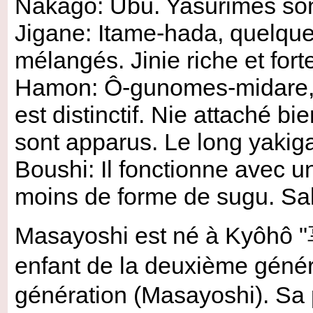
Nakago: Ubu. Yasurimes sont 
Jigane: Itame-hada, quelq
mélangés. Jinie riche et for
Hamon: Ô-gunomes-midare, t
est distinctif. Nie attaché b
sont apparus. Le long yakiga
Boushi: Il fonctionne avec 
moins de forme de sugu. Sak
Masayoshi est né à Kyôhô "享 
enfant de la deuxième généra
génération (Masayoshi). Sa 