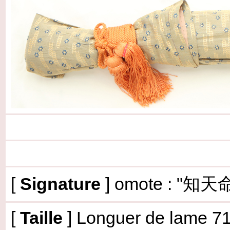
[
Signature
] omote :
"知天
[
Taille
]
Longuer de lame 71,