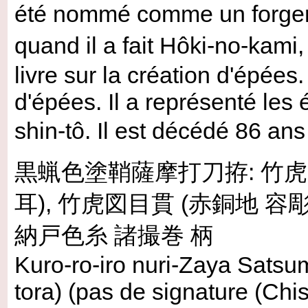
été nommé comme un forgero
quand il a fait Hôki-no-kami
livre sur la création d'épées
d'épées. Il a représenté les
shin-tô. Il est décédé 86 ans
黒蝋色塗鞘薩摩打刀拵: 竹虎図
耳), 竹虎図目貫 (赤銅地 容彫 
納戸色糸 諸撮巻 柄
Kuro-ro-iro nuri-Zaya Satsu
tora) (pas de signature (Chish